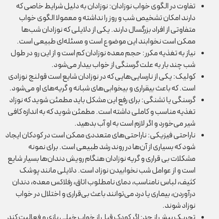
تفاوت در الگوی خواب نوزادان:
نوزادان به دلیل شرایط خاصی که
دارند امکان تشخیص شب و روز را نداشته و معمولا الگوی خواب
متفاوتی از افراد بزرگسال دارند. یکی از دلایلی که نوزادان شب‌ها
ممکن است نخوابند این موضوع است و مسئله‌ای طبیعی است.
نیاز به تغذیه مکرر:
حجم معده نوزادان کم است و از این رو در طول
شب چند بار به علت گرسنگی از خواب بیدار می‌شود.
کولیک:
یکی از نارسایی‌هایی که در نوزادان شایع است قولنج نوزادی
است. که باعث بیقراری و بیخوابی‌های شبانه و گریه‌های او می‌شود.
گرسنگی یا تشنگی:
برای رفع این مشکل باید مطمئن شوید که نوزاد
تغذیه مناسب و کاملی داشته است. مطمئن شوید که به اندازه کافی
شیر می‌خورد و اگر لازم است به او آب بدهید.
ناراحتی فیزیکی:
ناراحتی‌های متعددی ممکن است در کودکان ایجاد
شود که بسیاری از آن‌ها در روند رشد طبیعی است. برای نمونه
مشکلات بی قراری و گریه نوزادان هنگام رویش دندان‌ها بسیار شایع
است و از عوامل شب نخوابیدن نوزاد است. دلایلی مانند پوشک
کثیف، لباس نامناسب، دمای نامطلوب اتاق، رفلاکس معده، دندان
درآوردن، بیماری یا درد می‌توانند باعث بی‌قراری و اختلال در خواب
نوزاد شوند.
تحریک بیش از حد:
اگر کودک قبل از خواب خیلی بازی و فعالیت کند