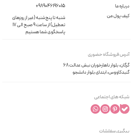
+989046196015
درباره ما
کیف پول من
شنبه تا پنج‌شنبه (غیر از روزهای
تعطیل) از ساعت 9 صبح الی 17
پاسخگوی شما هستیم
آدرس فروشگاه حضوری
گرگان، بلوار ناهارخوران نبش عدالت 68
گنبدکاووس، ابتدای بلوار دانشجو
شبکه های اجتماعی
پیگیری سفارشات