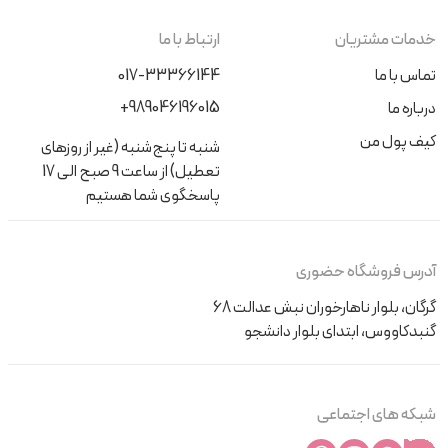
خدمات مشتریان
ارتباط با ما
تماس با ما
017-33366144
+989046196015
درباره ما
کیف پول من
شنبه تا پنج‌شنبه (غیر از روزهای
تعطیل) از ساعت 9 صبح الی 17
پاسخگوی شما هستیم
آدرس فروشگاه حضوری
گرگان، بلوار ناهارخوران نبش عدالت 68
گنبدکاووس، ابتدای بلوار دانشجو
شبکه های اجتماعی