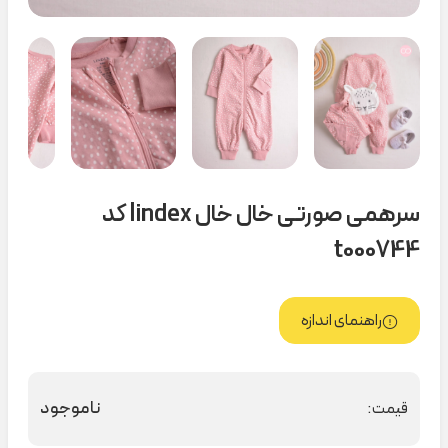
سرهمی صورتی خال خال lindex کد
t000744
راهنمای اندازه
ناموجود
قیمت: