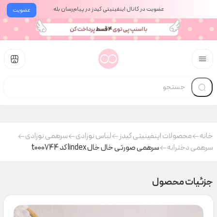
عضویت در کانال اینفینیتی کیدز در پیام‌رسان بله
عضویت
خانه
محصولات اینفینیتی کیدز
لباس نوزادی
سرهمی نوزادی
سرهمی دخترانه
سرهمی صورتی خال خال lindex کد t000744
جزئیات محصول