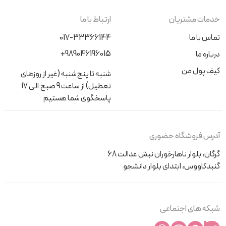
خدمات مشتریان
ارتباط با ما
تماس با ما
017-33366144
+989046196015
درباره ما
کیف پول من
شنبه تا پنج‌شنبه (غیر از روزهای
تعطیل) از ساعت 9 صبح الی 17
پاسخگوی شما هستیم
آدرس فروشگاه حضوری
گرگان، بلوار ناهارخوران نبش عدالت 68
گنبدکاووس، ابتدای بلوار دانشجو
شبکه های اجتماعی