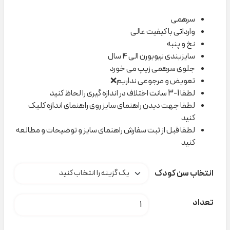
سرهمی
وارداتی با کیفیت عالی
نخ و پنبه
سایزبندی نیوبورن الی ۴ سال
جلوی سرهمی زیپ می خورد
تعویض و مرجوعی نداریم❌
لطفا 1-3 سانت اختلاف در اندازه گیری را لحاظ کنید
لطفا جهت دیدن راهنمای سایز روی راهنمای اندازه کلیک
کنید
لطفا قبل از ثبت سفارش راهنمای سایز و توضیحات و مطالعه
کنید
انتخاب سن کودک
سرهمی صورتی خال خال lindex کد t000744 عدد
تعداد