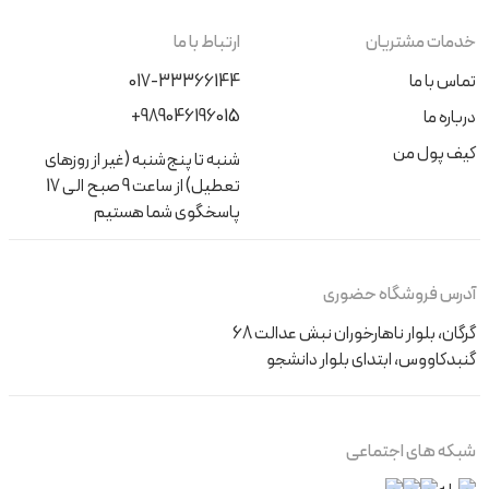
خدمات مشتریان
ارتباط با ما
تماس با ما
017-33366144
+989046196015
درباره ما
کیف پول من
شنبه تا پنج‌شنبه (غیر از روزهای
تعطیل) از ساعت 9 صبح الی 17
پاسخگوی شما هستیم
آدرس فروشگاه حضوری
گرگان، بلوار ناهارخوران نبش عدالت 68
گنبدکاووس، ابتدای بلوار دانشجو
شبکه های اجتماعی