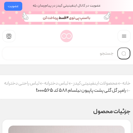
عضویت در کانال اینفینیتی کیدز در پیام‌رسان بله
عضویت
خانه
محصولات اینفینیتی کیدز
لباس دخترانه
لباس راحتی دخترانه
رامپر گل گلی پشت پاپیون نیلسام ۵۸۸ کد t000565
جزئیات محصول