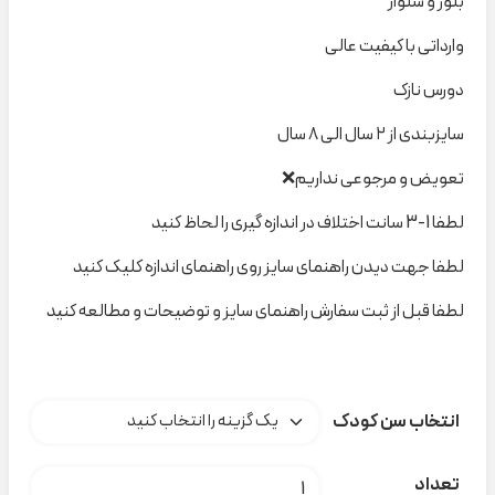
بلوز و شلوار
وارداتی با کیفیت عالی
دورس نازک
سایزبندی از ۲ سال الی ۸ سال
تعویض و مرجوعی نداریم❌
لطفا 1-3 سانت اختلاف در اندازه گیری را لحاظ کنید
لطفا جهت دیدن راهنمای سایز روی راهنمای اندازه کلیک کنید
لطفا قبل از ثبت سفارش راهنمای سایز و توضیحات و مطالعه کنید
انتخاب سن کودک
ست کرم بیسکوئیت little kids کد t000462 عدد
تعداد