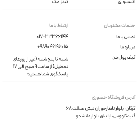
اکسسوری
کیدز مگ
خدمات مشتریان
ارتباط با ما
تماس با ما
017-33366144
+989046196015
درباره ما
کیف پول من
شنبه تا پنج‌شنبه (غیر از روزهای
تعطیل) از ساعت 9 صبح الی 17
پاسخگوی شما هستیم
آدرس فروشگاه حضوری
گرگان، بلوار ناهارخوران نبش عدالت 68
گنبدکاووس، ابتدای بلوار دانشجو