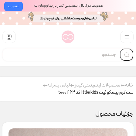
عضویت در کانال اینفینیتی کیدز در پیام‌رسان بله
عضویت
خانه
محصولات اینفینیتی کیدز
لباس پسرانه
ست کرم بیسکوئیت little kids کد t000462
جزئیات محصول