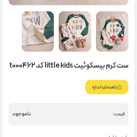
ست کرم بیسکوئیت little kids کد t000462
راهنمای اندازه
ناموجود
قیمت: