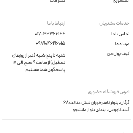
اکسسوری
کیدز مگ
خدمات مشتریان
ارتباط با ما
تماس با ما
017-33366144
+989046196015
درباره ما
کیف پول من
شنبه تا پنج‌شنبه (غیر از روزهای
تعطیل) از ساعت 9 صبح الی 17
پاسخگوی شما هستیم
آدرس فروشگاه حضوری
گرگان، بلوار ناهارخوران نبش عدالت 68
گنبدکاووس، ابتدای بلوار دانشجو