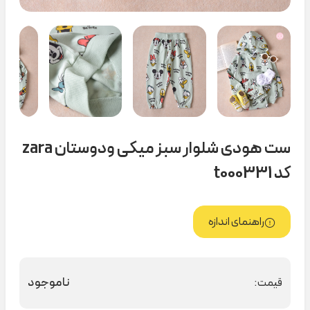
ست هودی شلوار سبز میکی ودوستان zara
کد t000331
راهنمای اندازه
ناموجود
قیمت: