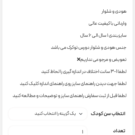
هودی و شلوار
وارداتی با کیفیت عالی
سایزبندی ۱ سال الی ۶ سال
جنس هودی و شلوار دورس توکرک می باشد
تعویض و مرجوعی نداریم❌
لطفا 1-3 سانت اختلاف در اندازه گیری را لحاظ کنید
لطفا جهت دیدن راهنمای سایز روی راهنمای اندازه کلیک کنید
لطفا قبل از ثبت سفارش راهنمای سایز و توضیحات و مطالعه کنید
انتخاب سن کودک
ست هودی شلوار سبز میکی ودوستان zara کد t000331 عدد
تعداد