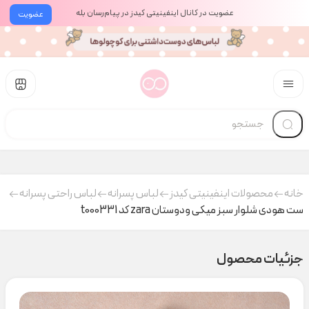
عضویت در کانال اینفینیتی کیدز در پیام‌رسان بله
عضویت
خانه
محصولات اینفینیتی کیدز
لباس پسرانه
لباس راحتی پسرانه
ست هودی شلوار سبز میکی ودوستان zara کد t000331
جزئیات محصول