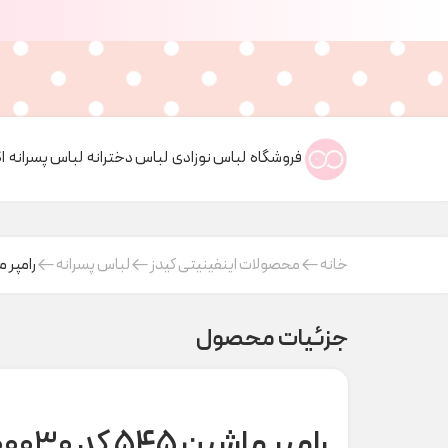
فروشگاه
لباس نوزادی
لباس دخترانه
لباس پسرانه
ا
خانه
محصولات اینفینیتی کیدز
لباس پسرانه
رامپر ماشین ۵
جزئیات محصول
رامپر ماشین ۵۴۵ کد t00030