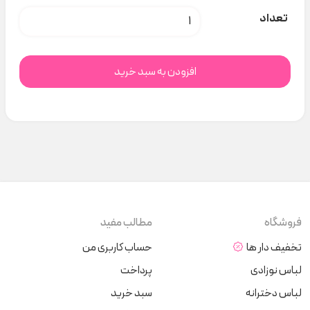
ست سارافن و تل سبزخرس indigo کد t000297 عدد
تعداد
افزودن به سبد خرید
فروشگاه
مطالب مفید
تخفیف دار ها
حساب کاربری من
لباس نوزادی
پرداخت
لباس دخترانه
سبد خرید