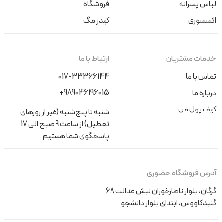
لباس پسرانه
فروشگاه
اکسسوری
کیدز مگ
خدمات مشتریان
ارتباط با ما
تماس با ما
017-33366144
+989046196015
درباره ما
کیف پول من
شنبه تا پنج‌شنبه (غیر از روزهای
تعطیل) از ساعت 9 صبح الی 17
پاسخگوی شما هستیم
آدرس فروشگاه حضوری
گرگان، بلوار ناهارخوران نبش عدالت 68
گنبدکاووس، ابتدای بلوار دانشجو