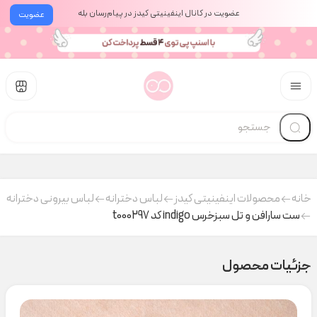
عضویت در کانال اینفینیتی کیدز در پیام‌رسان بله
عضویت
خانه
محصولات اینفینیتی کیدز
لباس دخترانه
لباس بیرونی دخترانه
ست سارافن و تل سبزخرس indigo کد t000297
جزئیات محصول