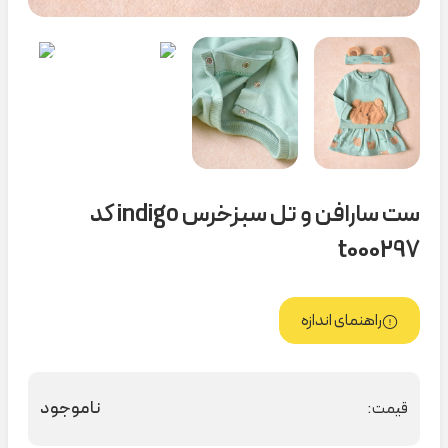
ست سارافن و تل سبزخرس indigo کد
t000297
راهنمای اندازه
ناموجود
قیمت: