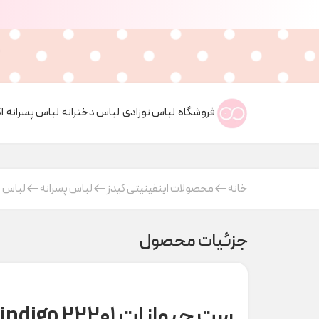
فروشگاه
لباس نوزادی
لباس دخترانه
لباس پسرانه
ا
خانه
محصولات اینفینیتی کیدز
لباس پسرانه
لباس ب
جزئیات محصول
ست حیوانات ۲۲۲۰۱ indigo کد t000295