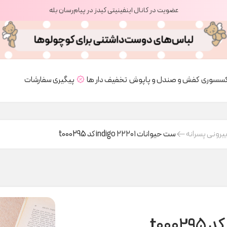
عضویت در کانال اینفینیتی کیدز در پیام‌رسان بله
کسسوری
کفش و صندل و پاپوش
تخفیف دار ها
پیگیری سفارشات
یرونی پسرانه
ست حیوانات ۲۲۲۰۱ indigo کد t000295