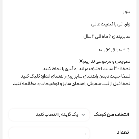
بلوز
وارداتی با کیفیت عالی
سایزبندی ۶ ماه الی ۲سال
جنس بلوز دورس
تعویض و مرجوعی نداریم❌
لطفا 1-3 سانت اختلاف در اندازه گیری را لحاظ کنید
لطفا جهت دیدن راهنمای سایز روی راهنمای اندازه کلیک کنید
لطفا قبل از ثبت سفارش راهنمای سایز و توضیحات و مطالعه کنید
انتخاب سن کودک
بلوز پسرانه سبز روباه dymples کد T000288 عدد
تعداد