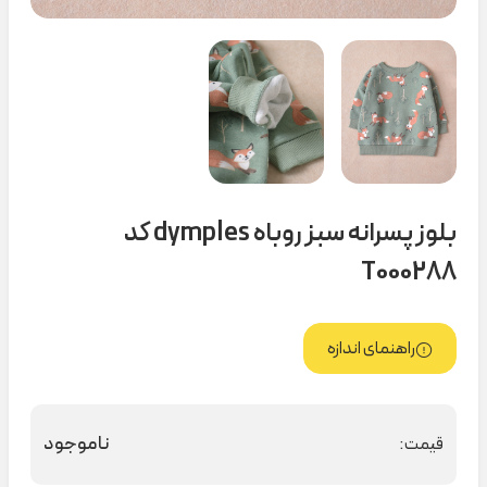
بلوز پسرانه سبز روباه dymples کد
T000288
راهنمای اندازه
ناموجود
قیمت: