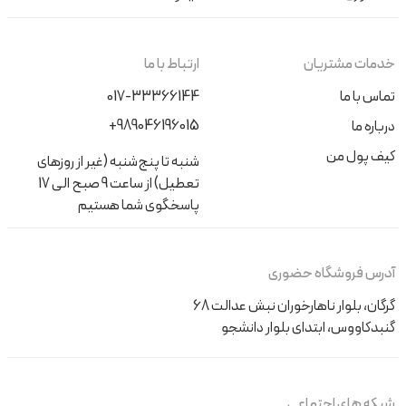
خدمات مشتریان
ارتباط با ما
تماس با ما
017-33366144
+989046196015
درباره ما
کیف پول من
شنبه تا پنج‌شنبه (غیر از روزهای
تعطیل) از ساعت 9 صبح الی 17
پاسخگوی شما هستیم
آدرس فروشگاه حضوری
گرگان، بلوار ناهارخوران نبش عدالت 68
گنبدکاووس، ابتدای بلوار دانشجو
شبکه های اجتماعی