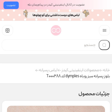
عضویت در کانال اینفینیتی کیدز در پیام‌رسان بله
عضویت
خانه
محصولات اینفینیتی کیدز
لباس پسرانه
بلوز پسرانه سبز روباه dymples کد T000288
جزئیات محصول