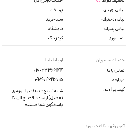
تخفیف دار ها
حساب کاربری من
لباس نوزادی
پرداخت
لباس دخترانه
سبد خرید
لباس پسرانه
فروشگاه
اکسسوری
کیدز مگ
خدمات مشتریان
ارتباط با ما
تماس با ما
017-33366144
+989046196015
درباره ما
کیف پول من
شنبه تا پنج‌شنبه (غیر از روزهای
تعطیل) از ساعت 9 صبح الی 17
پاسخگوی شما هستیم
آدرس فروشگاه حضوری