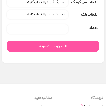
انتخاب سن کودک
انتخاب رنگ
بادی گل newbie کد t000214 عدد
تعداد
افزودن به سبد خرید
فروشگاه
مطالب مفید