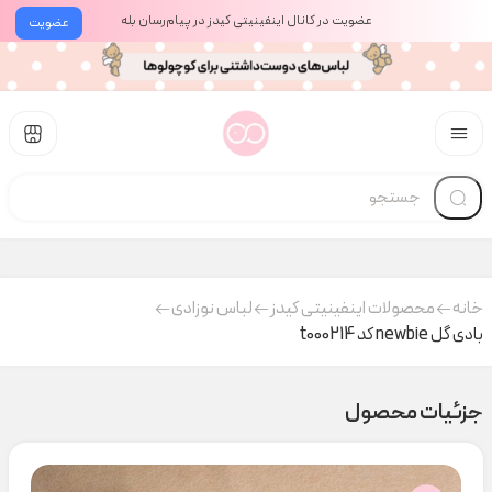
عضویت در کانال اینفینیتی کیدز در پیام‌رسان بله
عضویت
خانه
محصولات اینفینیتی کیدز
لباس نوزادی
بادی گل newbie کد t000214
جزئیات محصول