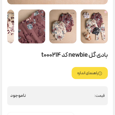
بادی گل newbie کد t000214
راهنمای اندازه
ناموجود
قیمت: