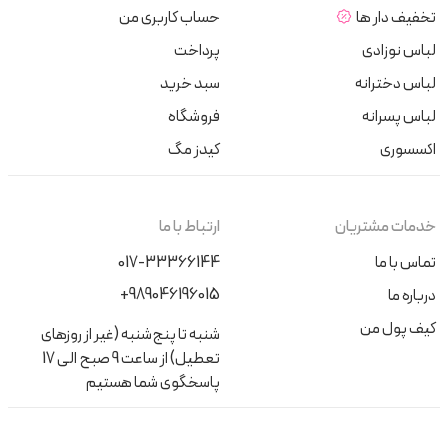
تخفیف دار ها
حساب کاربری من
لباس نوزادی
پرداخت
لباس دخترانه
سبد خرید
لباس پسرانه
فروشگاه
اکسسوری
کیدز مگ
خدمات مشتریان
ارتباط با ما
تماس با ما
017-33366144
+989046196015
درباره ما
کیف پول من
شنبه تا پنج‌شنبه (غیر از روزهای
تعطیل) از ساعت 9 صبح الی 17
پاسخگوی شما هستیم