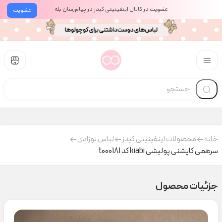
عضویت در کانال اینفینیتی کیدز در پیام‌رسان بله
عضویت
خانه
محصولات اینفینیتی کیدز
لباس نوزادی
سرهمی کاپشنی پولیشی kiabi کد t000181
جزئیات محصول