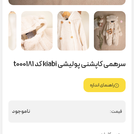
سرهمی کاپشنی پولیشی kiabi کد t000181
راهنمای اندازه
ناموجود
قیمت: