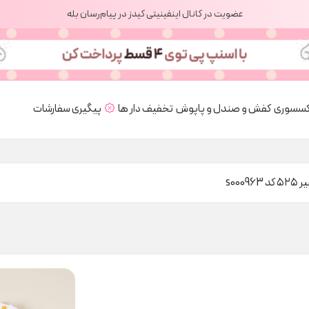
عضویت در کانال اینفینیتی کیدز در پیام‌رسان بله
کسسوری
کفش و صندل و پاپوش
تخفیف دار ها
پیگیری سفارشات
s00096