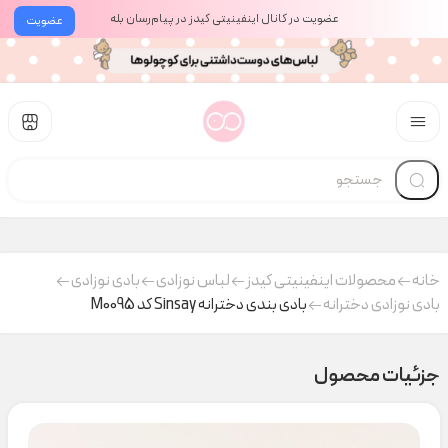
عضویت در کانال اینفینیتی کیدز در پیام‌رسان بله
عضویت
خانه
محصولات اینفینیتی کیدز
لباس نوزادی
بادی نوزادی
بادی نوزادی دخترانه
بادی بندی دخترانه Sinsay کد M0095
جزئیات محصول