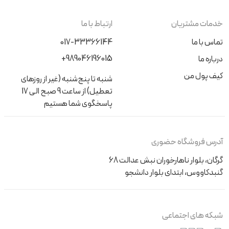
خدمات مشتریان
ارتباط با ما
تماس با ما
017-33366144
+989046196015
درباره ما
کیف پول من
شنبه تا پنج‌شنبه (غیر از روزهای
تعطیل) از ساعت 9 صبح الی 17
پاسخگوی شما هستیم
آدرس فروشگاه حضوری
گرگان، بلوار ناهارخوران نبش عدالت 68
گنبدکاووس، ابتدای بلوار دانشجو
شبکه های اجتماعی