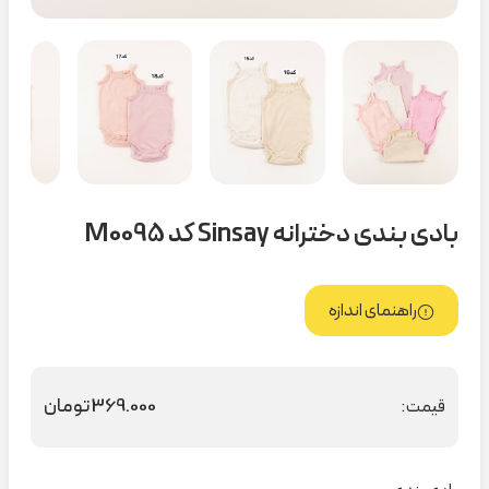
بادی بندی دخترانه Sinsay کد M0095
راهنمای اندازه
369.000
تومان
قیمت: