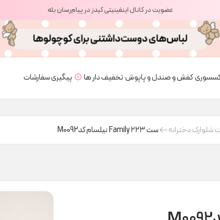
عضویت در کانال اینفینیتی کیدز در پیام‌رسان بله
کسسوری
کفش و صندل و پاپوش
تخفیف دار ها
پیگیری سفارشات
 شلوارک دخترانه
ست Family ۲۲۳ نیلسام کدM0092