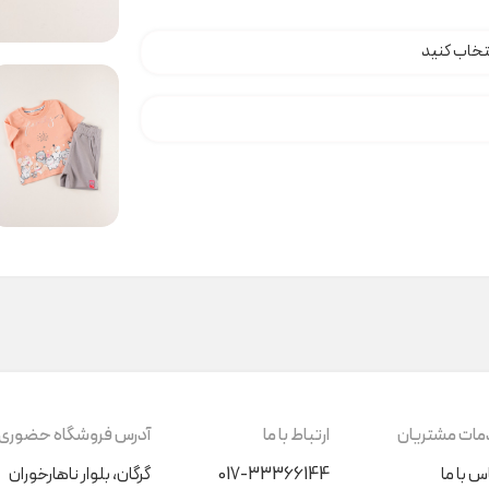
ات مشتریان
ارتباط با ما
آدرس فروشگاه حضوری
س با ما
017-33366144
گرگان، بلوار ناهارخوران