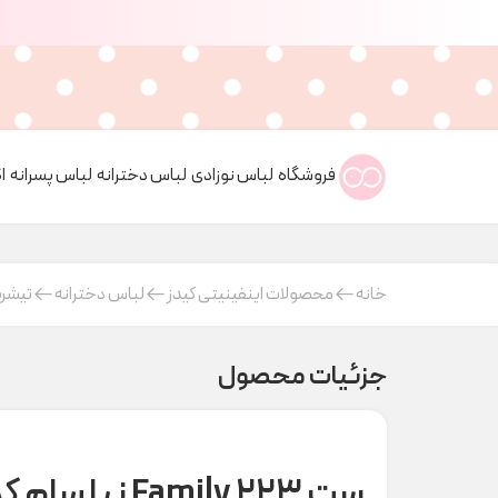
فروشگاه
لباس نوزادی
لباس دخترانه
لباس پسرانه
ا
خانه
محصولات اینفینیتی کیدز
لباس دخترانه
تیشرت
جزئیات محصول
ست Family ۲۲۳ نیلسام کدM0092