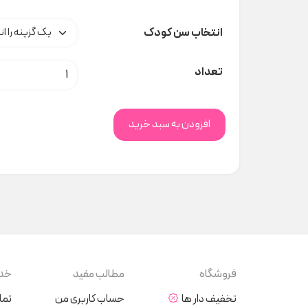
انتخاب سن کودک
ست Family ۲۲۳ نیلسام کدM0092 عدد
تعداد
افزودن به سبد خرید
فروشگاه
مطالب مفید
خدم
تخفیف دار ها
حساب کاربری من
تما