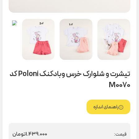
تیشرت و شلوارک خرس وبادکنک Poloni کد
M0070
راهنمای اندازه
1.439.000
تومان
قیمت: