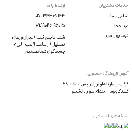
خدمات مشتریان
ارتباط با ما
تماس با ما
017-33366144
+989046196015
درباره ما
کیف پول من
شنبه تا پنج‌شنبه (غیر از روزهای
تعطیل) از ساعت 9 صبح الی 17
پاسخگوی شما هستیم
آدرس فروشگاه حضوری
گرگان، بلوار ناهارخوران نبش عدالت 68
گنبدکاووس، ابتدای بلوار دانشجو
شبکه های اجتماعی