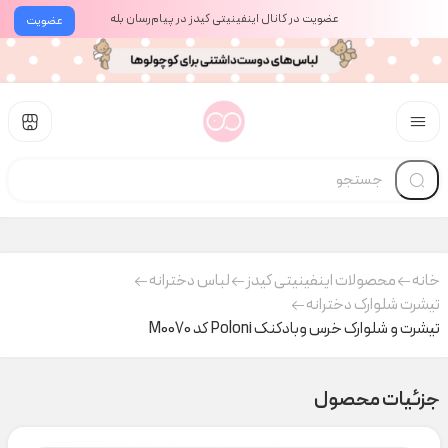
عضویت در کانال اینفینیتی کیدز در پیام‌رسان بله
عضویت
خانه
محصولات اینفینیتی کیدز
لباس دخترانه
تیشرت شلوارک دخترانه
تیشرت و شلوارک خرس وبادکنک Poloni کد M0070
جزئیات محصول