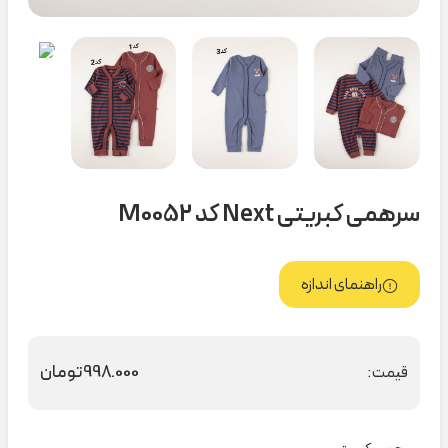
سرهمی کبریتی Next کد M0052
راهنمای اندازه
998.000
تومان
قیمت: