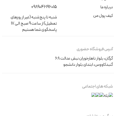
+989046196015
درباره ما
کیف پول من
شنبه تا پنج‌شنبه (غیر از روزهای
تعطیل) از ساعت 9 صبح الی 17
پاسخگوی شما هستیم
آدرس فروشگاه حضوری
گرگان، بلوار ناهارخوران نبش عدالت 68
گنبدکاووس، ابتدای بلوار دانشجو
شبکه های اجتماعی