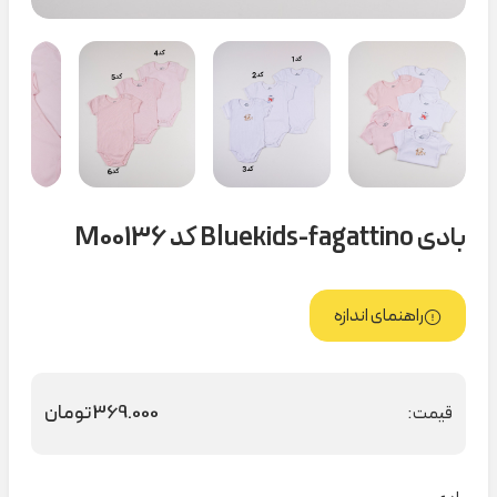
بادی Bluekids-fagattino کد M00136
راهنمای اندازه
369.000
تومان
قیمت: