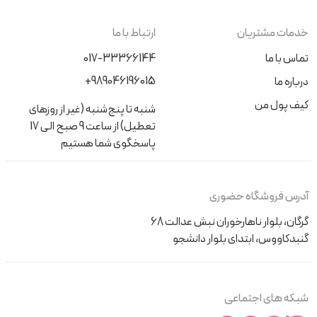
خدمات مشتریان
ارتباط با ما
تماس با ما
017-33366144
+989046196015
درباره ما
کیف پول من
شنبه تا پنج‌شنبه (غیر از روزهای
تعطیل) از ساعت 9 صبح الی 17
پاسخگوی شما هستیم
آدرس فروشگاه حضوری
گرگان، بلوار ناهارخوران نبش عدالت 68
گنبدکاووس، ابتدای بلوار دانشجو
شبکه های اجتماعی