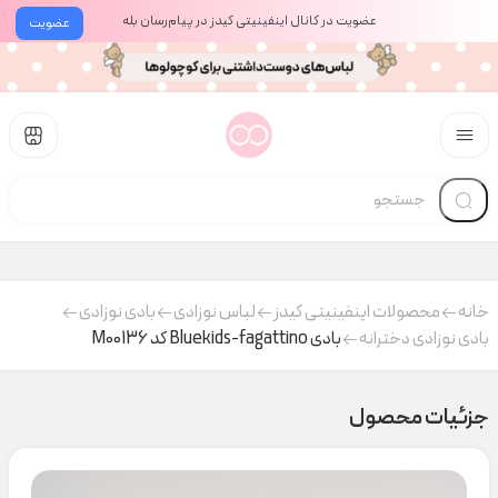
عضویت در کانال اینفینیتی کیدز در پیام‌رسان بله
عضویت
خانه
محصولات اینفینیتی کیدز
لباس نوزادی
بادی نوزادی
بادی نوزادی دخترانه
بادی Bluekids-fagattino کد M00136
جزئیات محصول