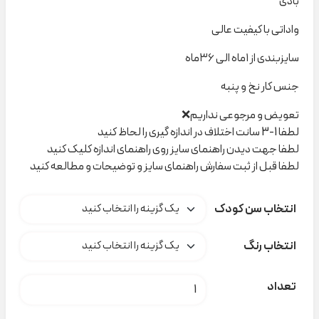
بادی
واداتی با کیفیت عالی
سایزبندی از ۱ماه الی ۳۶ماه
جنس کار نخ و پنبه
تعویض و مرجوعی نداریم❌
لطفا 1-3 سانت اختلاف در اندازه گیری را لحاظ کنید
لطفا جهت دیدن راهنمای سایز روی راهنمای اندازه کلیک کنید
لطفا قبل از ثبت سفارش راهنمای سایز و توضیحات و مطالعه کنید
انتخاب سن کودک
انتخاب رنگ
بادی Bluekids-fagattino کد M00136 عدد
تعداد