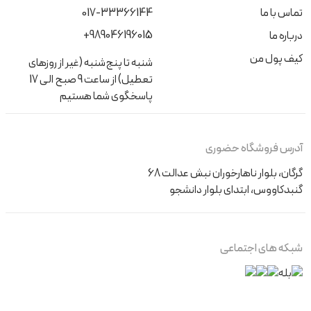
تماس با ما
017-33366144
+989046196015
درباره ما
کیف پول من
شنبه تا پنج‌شنبه (غیر از روزهای
تعطیل) از ساعت 9 صبح الی 17
پاسخگوی شما هستیم
آدرس فروشگاه حضوری
گرگان، بلوار ناهارخوران نبش عدالت 68
گنبدکاووس، ابتدای بلوار دانشجو
شبکه های اجتماعی