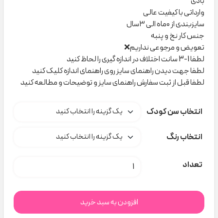
بادی
وارداتی با کیفیت عالی
سایزبندی از ۰ماه الی ۳سال
جنس کار نخ و پنبه
تعویض و مرجوعی نداریم❌
لطفا 1-3 سانت اختلاف در اندازه گیری را لحاظ کنید
لطفا جهت دیدن راهنمای سایز روی راهنمای اندازه کلیک کنید
لطفا قبل از ثبت سفارش راهنمای سایز و توضیحات و مطالعه کنید
انتخاب سن کودک
انتخاب رنگ
بادی راه راه sinsay کد M00117 عدد
تعداد
افزودن به سبد خرید