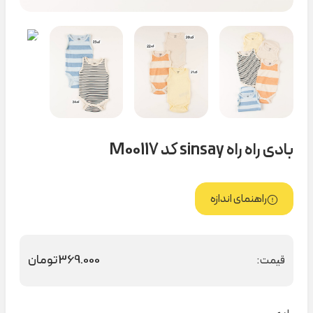
بادی راه راه sinsay کد M00117
راهنمای اندازه
369.000
تومان
قیمت: