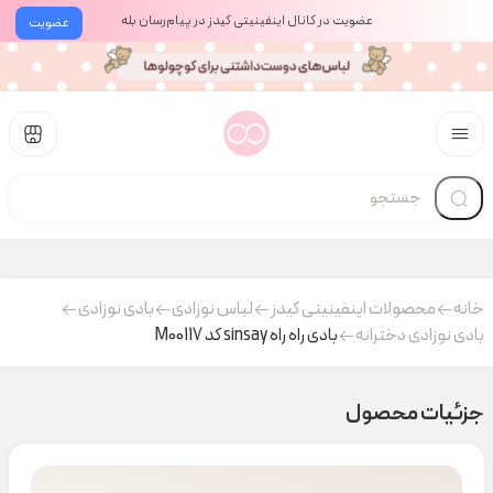
عضویت در کانال اینفینیتی کیدز در پیام‌رسان بله
عضویت
خانه
محصولات اینفینیتی کیدز
لباس نوزادی
بادی نوزادی
بادی نوزادی دخترانه
بادی راه راه sinsay کد M00117
جزئیات محصول