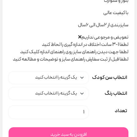
بلوز و شلوارک
با کیفیت عالی
سایزبندی از ۲سال الی ۶سال
تعویض و مرجوعی نداریم❌
لطفا 1-3 سانت اختلاف در اندازه گیری را لحاظ کنید
لطفا جهت دیدن راهنمای سایز روی راهنمای اندازه کلیک کنید
لطفا قبل از ثبت سفارش راهنمای سایز و توضیحات و مطالعه کنید
انتخاب سن کودک
انتخاب رنگ
ست جودون COOL کدM00107 عدد
تعداد
افزودن به سبد خرید