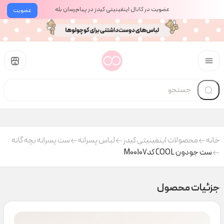
عضویت در کانال اینفینیتی کیدز در پیام‌رسان بله
عضویت
خانه
محصولات اینفینیتی کیدز
لباس پسرانه
ست پسرانه بچه گانه
ست جودون COOL کدM00107
جزئیات محصول