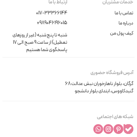
خدمات مشتریان
ارتباط با ما
تماس با ما
017-33366144
+989046196015
درباره ما
کیف پول من
شنبه تا پنج‌شنبه (غیر از روزهای
تعطیل) از ساعت 9 صبح الی 17
پاسخگوی شما هستیم
آدرس فروشگاه حضوری
گرگان، بلوار ناهارخوران نبش عدالت 68
گنبدکاووس، ابتدای بلوار دانشجو
شبکه های اجتماعی