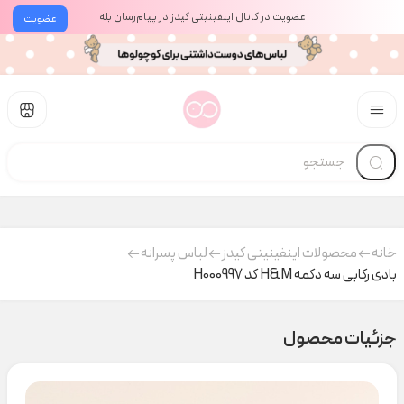
عضویت در کانال اینفینیتی کیدز در پیام‌رسان بله
عضویت
خانه
محصولات اینفینیتی کیدز
لباس پسرانه
بادی رکابی سه دکمه H&M کد H000997
جزئیات محصول