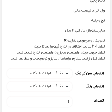
بادی رکابی
وارداتی با کیفیت عالی
نخ و پنبه
سایزبندی از ۰ماه الی ۴ سال
تعویض و مرجوعی نداریم❌
لطفا 1-3 سانت اختلاف در اندازه گیری را لحاظ کنید
لطفا جهت دیدن راهنمای سایز روی راهنمای اندازه کلیک کنید
لطفا قبل از ثبت سفارش راهنمای سایز و توضیحات و مطالعه کنید
انتخاب سن کودک
انتخاب رنگ
بادی رکابی سه دکمه H&M کد H000997 عدد
تعداد