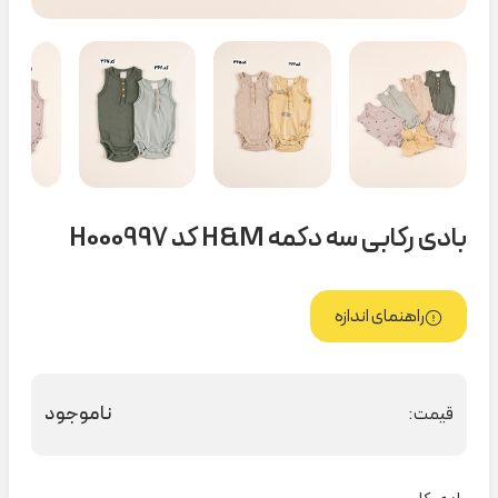
بادی رکابی سه دکمه H&M کد H000997
راهنمای اندازه
ناموجود
قیمت: