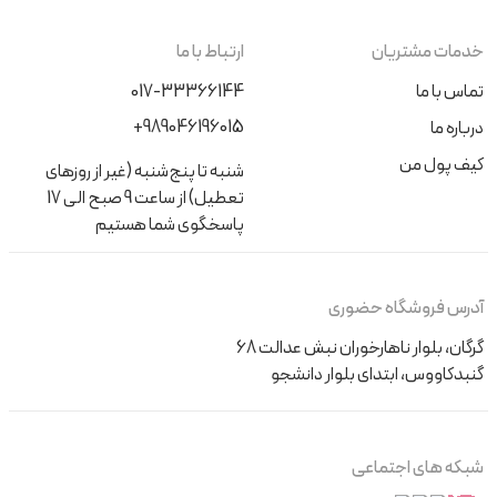
خدمات مشتریان
ارتباط با ما
تماس با ما
017-33366144
+989046196015
درباره ما
کیف پول من
شنبه تا پنج‌شنبه (غیر از روزهای
تعطیل) از ساعت 9 صبح الی 17
پاسخگوی شما هستیم
آدرس فروشگاه حضوری
گرگان، بلوار ناهارخوران نبش عدالت 68
گنبدکاووس، ابتدای بلوار دانشجو
شبکه های اجتماعی