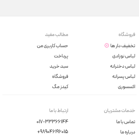
فروشگاه
مطالب مفید
تخفیف دار ها
حساب کاربری من
لباس نوزادی
پرداخت
لباس دخترانه
سبد خرید
لباس پسرانه
فروشگاه
اکسسوری
کیدز مگ
خدمات مشتریان
ارتباط با ما
تماس با ما
017-33366144
+989046196015
درباره ما