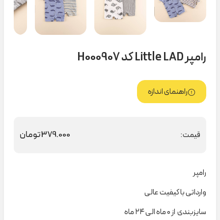
رامپر Little LAD کد H000907
راهنمای اندازه
379.000
تومان
قیمت:
رامپر
وارداتی با کیفیت عالی
سایزبندی از ۰ ماه الی ۲۴ ماه