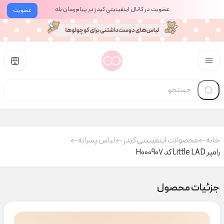
عضویت در کانال اینفینیتی کیدز در پیام‌رسان بله
عضویت
خانه
محصولات اینفینیتی کیدز
لباس پسرانه
رامپر Little LAD کد H000907
جزئیات محصول