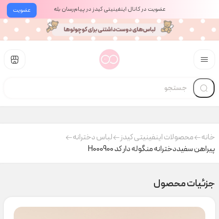
عضویت در کانال اینفینیتی کیدز در پیام‌رسان بله
عضویت
خانه
محصولات اینفینیتی کیدز
لباس دخترانه
پیراهن سفیددخترانه منگوله دار کد H000900
جزئیات محصول