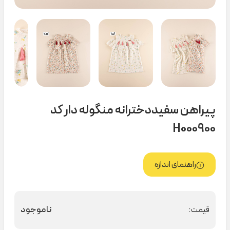
پیراهن سفیددخترانه منگوله دار کد
H000900
راهنمای اندازه
ناموجود
قیمت: