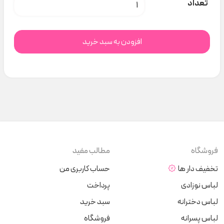
پیراهن سفیددخترانه منگوله دار کد H000900 عدد
تعداد
افزودن به سبد خرید
فروشگاه
مطالب مفید
تخفیف دار ها
حساب کاربری من
لباس نوزادی
پرداخت
لباس دخترانه
سبد خرید
لباس پسرانه
فروشگاه