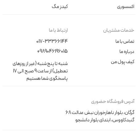
اکسسوری
کیدز مگ
خدمات مشتریان
ارتباط با ما
تماس با ما
017-33366144
+989046196015
درباره ما
کیف پول من
شنبه تا پنج‌شنبه (غیر از روزهای
تعطیل) از ساعت 9 صبح الی 17
پاسخگوی شما هستیم
آدرس فروشگاه حضوری
گرگان، بلوار ناهارخوران نبش عدالت 68
گنبدکاووس، ابتدای بلوار دانشجو