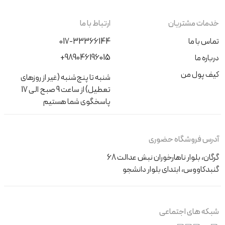
خدمات مشتریان
ارتباط با ما
تماس با ما
017-33366144
+989046196015
درباره ما
کیف پول من
شنبه تا پنج‌شنبه (غیر از روزهای
تعطیل) از ساعت 9 صبح الی 17
پاسخگوی شما هستیم
آدرس فروشگاه حضوری
گرگان، بلوار ناهارخوران نبش عدالت 68
گنبدکاووس، ابتدای بلوار دانشجو
شبکه های اجتماعی