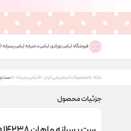
فروشگاه
لباس نوزادی
لباس دخترانه
لباس پسرانه
ا
خانه
محصولات اینفینیتی کیدز
لباس پسرانه
ست پسرانه ماه
جزئیات محصول
ست پسرانه ماهان ۱۴۲۳۸ indigo کد H000885