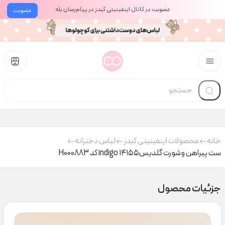
عضویت در کانال اینفینیتی کیدز در پیام‌رسان بله
عضویت
خانه
محصولات اینفینیتی کیدز
لباس دخترانه
ست پیراهن وشورت گلدیس۱۴۱۵۵ indigo کد H000883
جزئیات محصول