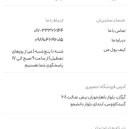
خدمات مشتریان
ارتباط با ما
تماس با ما
017-33366144
+989046196015
درباره ما
کیف پول من
شنبه تا پنج‌شنبه (غیر از روزهای
تعطیل) از ساعت 9 صبح الی 17
پاسخگوی شما هستیم
آدرس فروشگاه حضوری
گرگان، بلوار ناهارخوران نبش عدالت 68
گنبدکاووس، ابتدای بلوار دانشجو
شبکه های اجتماعی