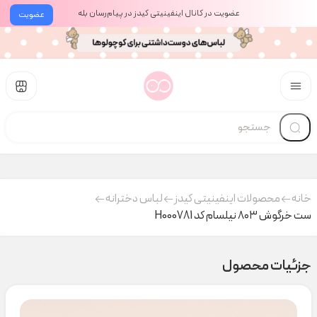
عضویت در کانال اینفینیتی کیدز در پیام‌رسان بله
عضویت
خانه
محصولات اینفینیتی کیدز
لباس دخترانه
ست خرگوش ۸۰۳ نیلسام کد H000781
جزئیات محصول