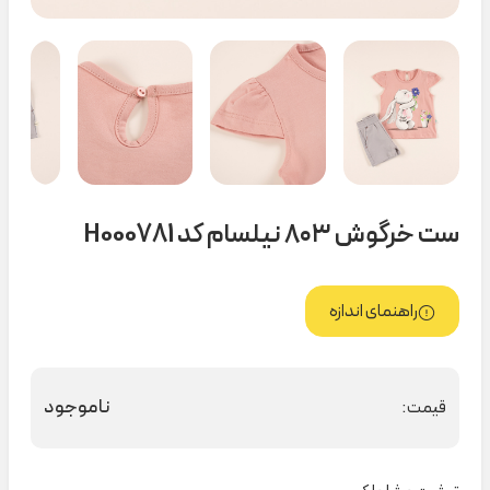
ست خرگوش ۸۰۳ نیلسام کد H000781
راهنمای اندازه
ناموجود
قیمت: