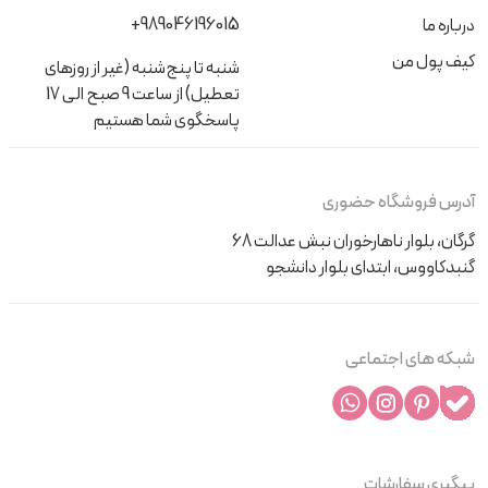
+989046196015
درباره ما
کیف پول من
شنبه تا پنج‌شنبه (غیر از روزهای
تعطیل) از ساعت 9 صبح الی 17
پاسخگوی شما هستیم
آدرس فروشگاه حضوری
گرگان، بلوار ناهارخوران نبش عدالت 68
گنبدکاووس، ابتدای بلوار دانشجو
شبکه های اجتماعی
پیگیری سفارشات