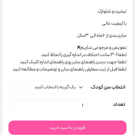
تیشرت و شلوارک
با کیفیت عالی
سایزبندی از ۶ماه الی ۳سال
تعویض و مرجوعی نداریم❌
لطفا 1-3 سانت اختلاف در اندازه گیری را لحاظ کنید
لطفا جهت دیدن راهنمای سایز روی راهنمای اندازه کلیک کنید
لطفا قبل از ثبت سفارش راهنمای سایز و توضیحات و مطالعه کنید
انتخاب سن کودک
ست surf sammer ۷۸۸ نیلسام کد H000736 عدد
تعداد
افزودن به سبد خرید