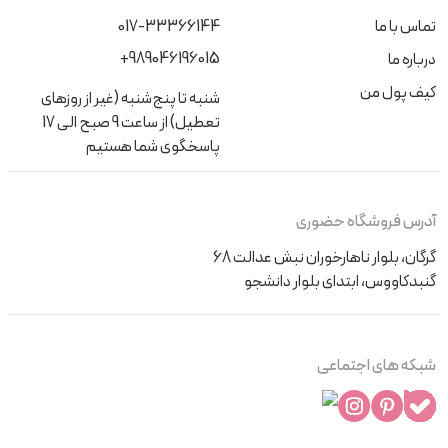
تماس با ما
017-33366144
+989046196015
درباره ما
کیف پول من
شنبه تا پنج‌شنبه (غیر از روزهای
تعطیل) از ساعت 9 صبح الی 17
پاسخگوی شما هستیم
آدرس فروشگاه حضوری
گرگان، بلوار ناهارخوران نبش عدالت 68
گنبدکاووس، ابتدای بلوار دانشجو
شبکه های اجتماعی