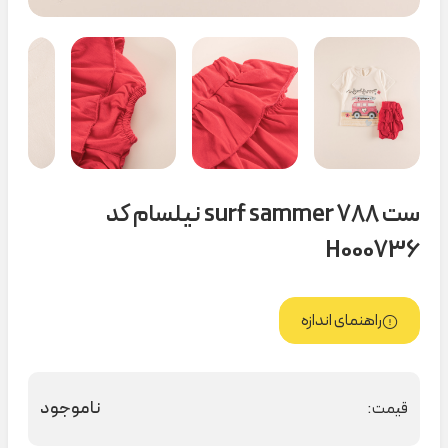
ست surf sammer ۷۸۸ نیلسام کد
H000736
راهنمای اندازه
ناموجود
قیمت: