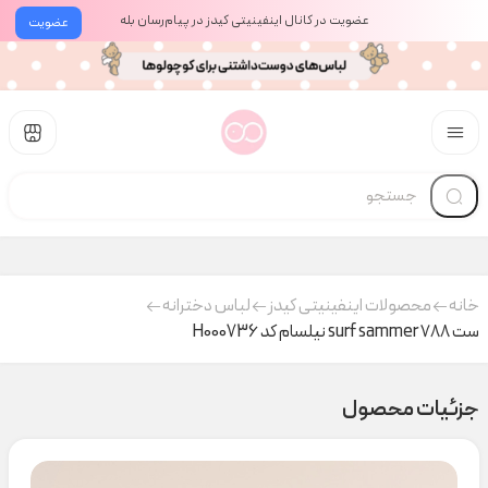
عضویت در کانال اینفینیتی کیدز در پیام‌رسان بله
عضویت
خانه
محصولات اینفینیتی کیدز
لباس دخترانه
ست surf sammer ۷۸۸ نیلسام کد H000736
جزئیات محصول