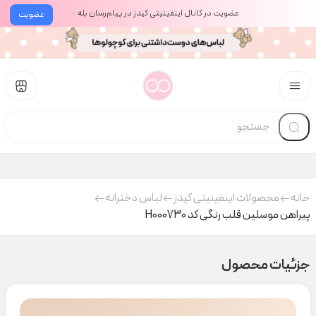
عضویت در کانال اینفینیتی کیدز در پیام‌رسان بله
عضویت
خانه
محصولات اینفینیتی کیدز
لباس دخترانه
پیراهن موسلین قلب رنگی کد H000730
جزئیات محصول