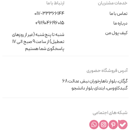
خدمات مشتریان
ارتباط با ما
تماس با ما
017-33366144
+989046196015
درباره ما
کیف پول من
شنبه تا پنج‌شنبه (غیر از روزهای
تعطیل) از ساعت 9 صبح الی 17
پاسخگوی شما هستیم
آدرس فروشگاه حضوری
گرگان، بلوار ناهارخوران نبش عدالت 68
گنبدکاووس، ابتدای بلوار دانشجو
شبکه های اجتماعی