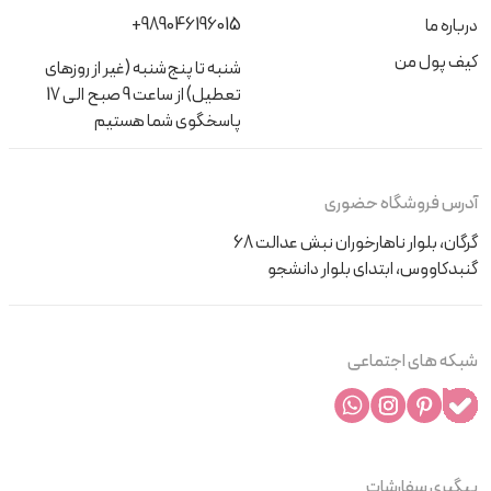
+989046196015
درباره ما
کیف پول من
شنبه تا پنج‌شنبه (غیر از روزهای
تعطیل) از ساعت 9 صبح الی 17
پاسخگوی شما هستیم
آدرس فروشگاه حضوری
گرگان، بلوار ناهارخوران نبش عدالت 68
گنبدکاووس، ابتدای بلوار دانشجو
شبکه های اجتماعی
پیگیری سفارشات