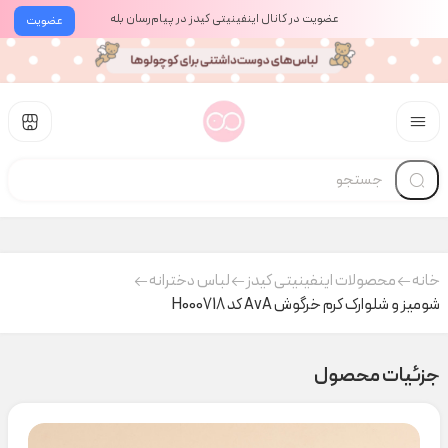
عضویت در کانال اینفینیتی کیدز در پیام‌رسان بله
عضویت
خانه
محصولات اینفینیتی کیدز
لباس دخترانه
شومیز و شلوارک کرم خرگوش AvA کد H000718
جزئیات محصول