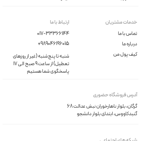
خدمات مشتریان
ارتباط با ما
تماس با ما
017-33366144
+989046196015
درباره ما
کیف پول من
شنبه تا پنج‌شنبه (غیر از روزهای
تعطیل) از ساعت 9 صبح الی 17
پاسخگوی شما هستیم
آدرس فروشگاه حضوری
گرگان، بلوار ناهارخوران نبش عدالت 68
گنبدکاووس، ابتدای بلوار دانشجو
شبکه های اجتماعی