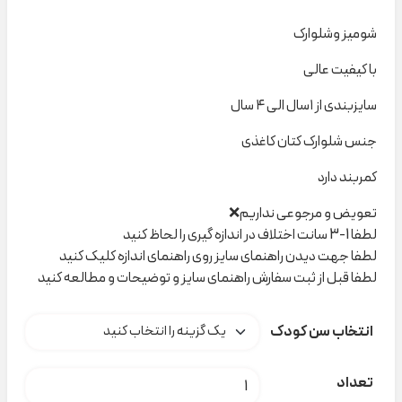
شومیز وشلوارک
با کیفیت عالی
سایزبندی از ۱سال الی ۴ سال
جنس شلوارک کتان کاغذی
کمربند دارد
تعویض و مرجوعی نداریم❌
لطفا 1-3 سانت اختلاف در اندازه گیری را لحاظ کنید
لطفا جهت دیدن راهنمای سایز روی راهنمای اندازه کلیک کنید
لطفا قبل از ثبت سفارش راهنمای سایز و توضیحات و مطالعه کنید
انتخاب سن کودک
شومیز و شلوارک کرم خرگوش AvA کد H000718 عدد
تعداد