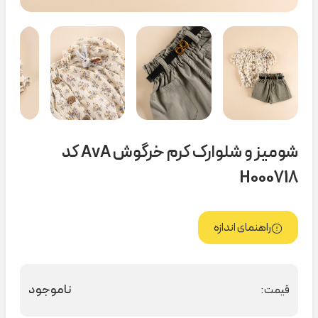
شومیز و شلوارک کرم خرگوش AvA کد
H000718
راهنمای اندازه
ناموجود
قیمت: