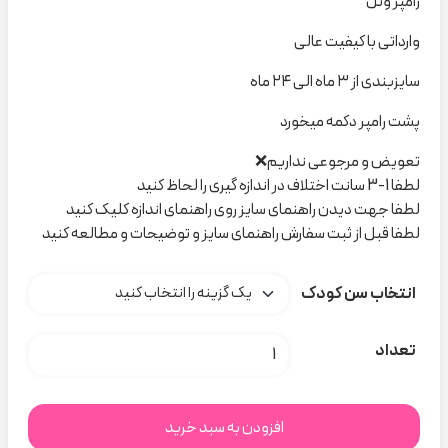
رامپر وتل
وارداتی با کیفیت عالی
سایزبندی از ۳ ماه الی ۲۴ ماه
پشت رامپر دکمه میخورد
تعویض و مرجوعی نداریم❌
لطفا 1-3 سانت اختلاف در اندازه گیری را لحاظ کنید
لطفا جهت دیدن راهنمای سایز روی راهنمای اندازه کلیک کنید
لطفا قبل از ثبت سفارش راهنمای سایز و توضیحات و مطالعه کنید
انتخاب سن کودک
رامپر آبی گل +تل کد H000695 عدد
تعداد
افزودن به سبد خرید