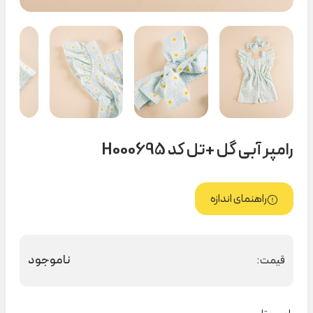
رامپر آبی گل +تل کد H000695
راهنمای اندازه
ناموجود
قیمت: