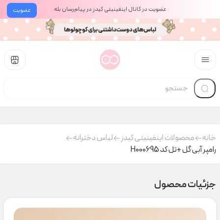
عضویت در کانال اینفینیتی کیدز در پیام‌رسان بله
عضویت
خانه
محصولات اینفینیتی کیدز
لباس دخترانه
رامپر آبی گل +تل کد H000695
جزئیات محصول