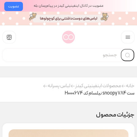
عضویت در کانال اینفینیتی کیدز در پیام‌رسان بله
عضویت
خانه
محصولات اینفینیتی کیدز
لباس پسرانه
ست snoopy 784 نیلسام کد H000674
جزئیات محصول