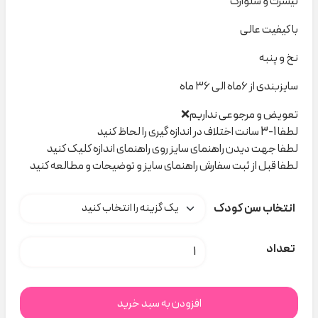
تیشرت و شلوارک
با کیفیت عالی
نخ و پنبه
سایزبندی از ۶ماه الی ۳۶ ماه
تعویض و مرجوعی نداریم❌
لطفا 1-3 سانت اختلاف در اندازه گیری را لحاظ کنید
لطفا جهت دیدن راهنمای سایز روی راهنمای اندازه کلیک کنید
لطفا قبل از ثبت سفارش راهنمای سایز و توضیحات و مطالعه کنید
انتخاب سن کودک
ست snoopy 784 نیلسام کد H000674 عدد
تعداد
افزودن به سبد خرید