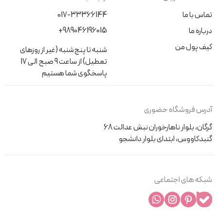
تماس با ما
017-33366144
+989046196015
درباره ما
کیف پول من
شنبه تا پنج‌شنبه (غیر از روزهای
تعطیل) از ساعت 9 صبح الی 17
پاسخگوی شما هستیم
آدرس فروشگاه حضوری
گرگان، بلوار ناهارخوران نبش عدالت 68
گنبدکاووس، ابتدای بلوار دانشجو
شبکه های اجتماعی