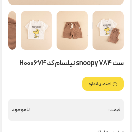
ست snoopy 784 نیلسام کد H000674
راهنمای اندازه
ناموجود
قیمت: