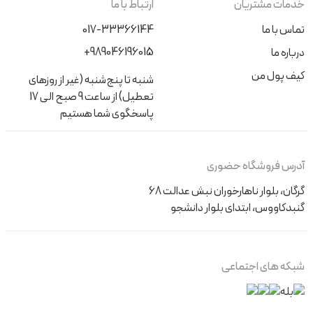
خدمات مشتریان
ارتباط با ما
تماس با ما
017-33366144
+989046196015
درباره ما
کیف پول من
شنبه تا پنج‌شنبه (غیر از روزهای
تعطیل) از ساعت 9 صبح الی 17
پاسخگوی شما هستیم
آدرس فروشگاه حضوری
گرگان، بلوار ناهارخوران نبش عدالت 68
گنبدکاووس، ابتدای بلوار دانشجو
شبکه های اجتماعی