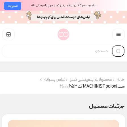
عضویت در کانال اینفینیتی کیدز در پیام‌رسان بله
عضویت
خانه
محصولات اینفینیتی کیدز
لباس پسرانه
ست MACHINIST poloni کد H000653
جزئیات محصول