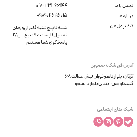
تماس با ما
017-33366144
+989046196015
درباره ما
کیف پول من
شنبه تا پنج‌شنبه (غیر از روزهای
تعطیل) از ساعت 9 صبح الی 17
پاسخگوی شما هستیم
آدرس فروشگاه حضوری
گرگان، بلوار ناهارخوران نبش عدالت 68
گنبدکاووس، ابتدای بلوار دانشجو
شبکه های اجتماعی