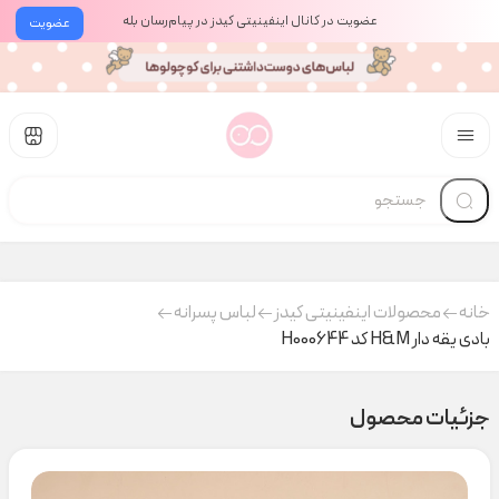
عضویت در کانال اینفینیتی کیدز در پیام‌رسان بله
عضویت
خانه
محصولات اینفینیتی کیدز
لباس پسرانه
بادی یقه دار H&M کد H000644
جزئیات محصول