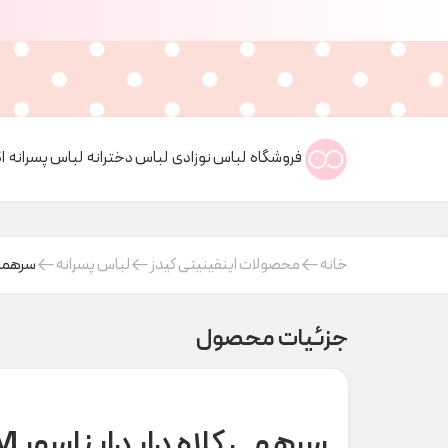
فروشگاه
لباس نوزادی
لباس دخترانه
لباس پسرانه
ا
خانه
محصولات اینفینیتی کیدز
لباس پسرانه
سرهمی کلاه
جزئیات محصول
سرهمی کلاه دار دایناسور H&M کد H000596