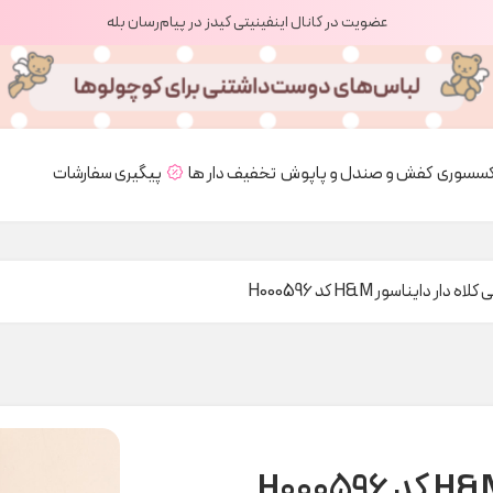
عضویت در کانال اینفینیتی کیدز در پیام‌رسان بله
کسسوری
کفش و صندل و پاپوش
تخفیف دار ها
پیگیری سفارشات
 دار دایناسور H&M کد H000596