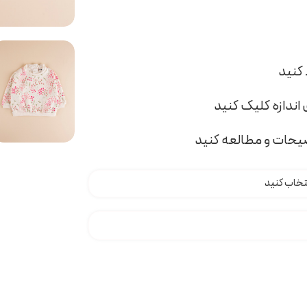
اندازه کلیک کنید
ضیحات و مطالعه کنید
د H000587 عدد