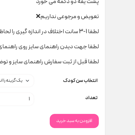
پشت یقه دو دکمه می خورد
تعویض و مرجوعی نداریم❌
لطفا 1-3 سانت اختلاف در اندازه گیری را لحاظ کنید
لطفا جهت دیدن راهنمای سایز روی راهنمای 
لطفا قبل از ثبت سفارش راهنمای سایز و تو
انتخاب سن کودک
بلوز دورس گل گلی یقه تور tape aLoell ک
تعداد
افزودن به سبد خرید