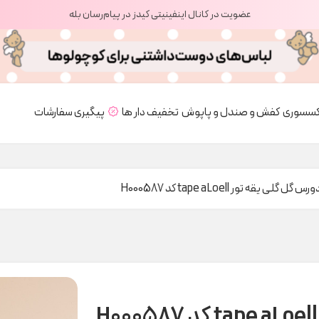
عضویت در کانال اینفینیتی کیدز در پیام‌رسان بله
کسسوری
کفش و صندل و پاپوش
تخفیف دار ها
پیگیری سفارشات
 گل گلی یقه تور tape aLoell کد H000587