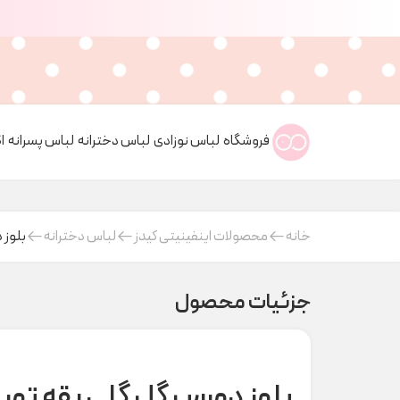
فروشگاه
لباس نوزادی
لباس دخترانه
لباس پسرانه
ا
خانه
محصولات اینفینیتی کیدز
لباس دخترانه
بلوز دورس
جزئیات محصول
بلوز دورس گل گلی یقه تور tape aLoell کد H000587