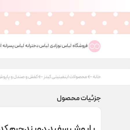
فروشگاه
لباس نوزادی
لباس دخترانه
لباس پسرانه
ا
خانه
محصولات اینفینیتی کیدز
کفش و صندل و پاپو
جزئیات محصول
پاپوش سفید دوبندچرم کد H000561