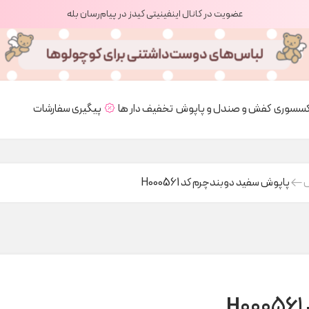
عضویت در کانال اینفینیتی کیدز در پیام‌رسان بله
کسسوری
کفش و صندل و پاپوش
تخفیف دار ها
پیگیری سفارشات
ش
پاپوش سفید دوبندچرم کد H000561