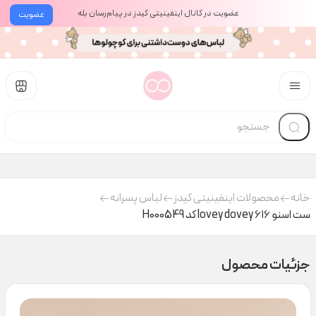
عضویت در کانال اینفینیتی کیدز در پیام‌رسان بله
عضویت
خانه
محصولات اینفینیتی کیدز
لباس پسرانه
ست اسنو ۶۱۶ lovey dovey کد H000549
جزئیات محصول