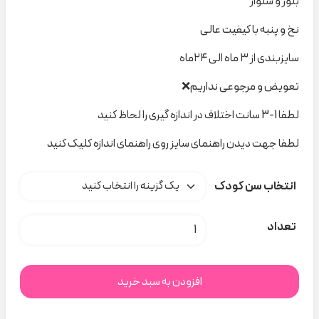
بلوز و شلوار
نخ و پنبه با کیفیت عالی
سایزبندی از ۳ ماه الی ۲۴ماه
تعویض و مرجوعی نداریم❌
لطفا 1-3 سانت اختلاف در اندازه گیری را لحاظ کنید
لطفا جهت دیدن راهنمای سایز روی راهنمای اندازه کلیک کنید
انتخاب سن کودک
ست اسنو ۶۱۶ lovey dovey کد H000549 عدد
تعداد
افزودن به سبد خرید