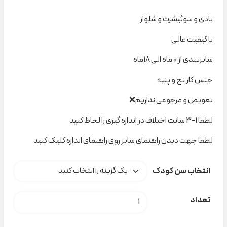
بادی و سوئیشرت و شلوار
با کیفیت عالی
سایزبندی از ۰ ماه الی ۱۸ماه
جنس کار نخ و پنبه
تعویض و مرجوعی نداریم❌
لطفا 1-3 سانت اختلاف در اندازه گیری را لحاظ کنید
لطفا جهت دیدن راهنمای سایز روی راهنمای اندازه کلیک کنید
انتخاب سن کودک
سه تیکه یونیکورن و خرس ۴۰۷۱ nili کد H000520 عدد
تعداد