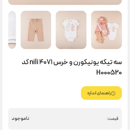
سه تیکه یونیکورن و خرس ۴۰۷۱ nili کد
H000520
راهنمای اندازه
ناموجود
قیمت: