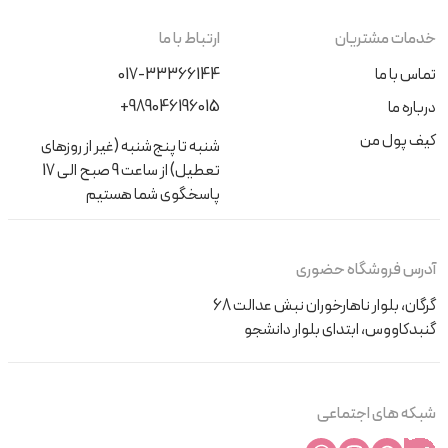
خدمات مشتریان
ارتباط با ما
تماس با ما
017-33366144
+989046196015
درباره ما
کیف پول من
شنبه تا پنج‌شنبه (غیر از روزهای
تعطیل) از ساعت 9 صبح الی 17
پاسخگوی شما هستیم
آدرس فروشگاه حضوری
گرگان، بلوار ناهارخوران نبش عدالت 68
گنبدکاووس، ابتدای بلوار دانشجو
شبکه های اجتماعی