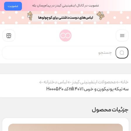
عضویت در کانال اینفینیتی کیدز در پیام‌رسان بله
عضویت
خانه
محصولات اینفینیتی کیدز
لباس دخترانه
سه تیکه یونیکورن و خرس ۴۰۷۱ nili کد H000520
جزئیات محصول