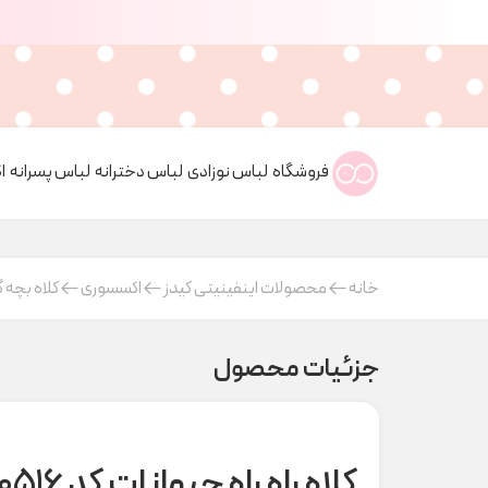
فروشگاه
لباس نوزادی
لباس دخترانه
لباس پسرانه
ا
خانه
محصولات اینفینیتی کیدز
اکسسوری
کلاه بچه گ
جزئیات محصول
کلاه راه راه حیوانات کد H000516