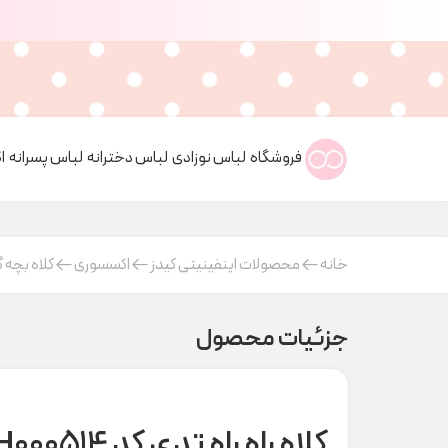
فروشگاه
لباس نوزادی
لباس دخترانه
لباس پسرانه
ا
خانه
محصولات اینفینیتی کیدز
اکسسوری
کلاه بچه گ
جزئیات محصول
کلاه راه راه تدی کد H000514