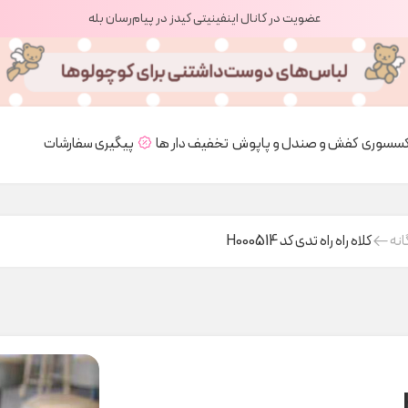
عضویت در کانال اینفینیتی کیدز در پیام‌رسان بله
کسسوری
کفش و صندل و پاپوش
تخفیف دار ها
پیگیری سفارشات
انه
کلاه راه راه تدی کد H000514