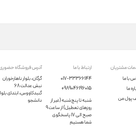
ات مشتریان
ارتباط با ما
آدرس فروشگاه حضوری
س با ما
017-33366144
گرگان، بلوار ناهارخوران
نبش عدالت 68
+989046196015
ره ما
گنبدکاووس، ابتدای بلوار
 پول من
شنبه تا پنج‌شنبه (غیر از
دانشجو
روزهای تعطیل) از ساعت 9
صبح الی 17 پاسخگوی
شما هستیم