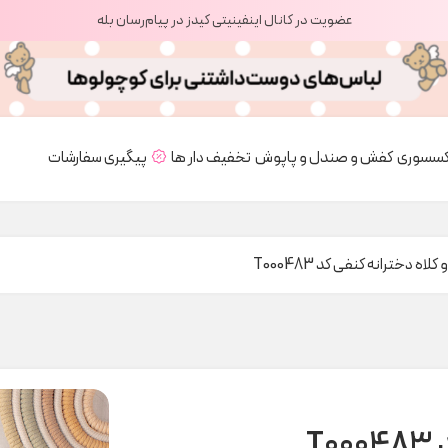
عضویت در کانال اینفینیتی کیدز در پیام‌رسان بله
کسسوری
کفش و صندل و پاپوش
تخفیف دار ها
پیگیری سفارشات
 کلاه دخترانه کنفی کد T000483
T