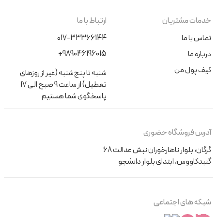
خدمات مشتریان
ارتباط با ما
تماس با ما
017-33366144
+989046196015
درباره ما
کیف پول من
شنبه تا پنج‌شنبه (غیر از روزهای
تعطیل) از ساعت 9 صبح الی 17
پاسخگوی شما هستیم
آدرس فروشگاه حضوری
گرگان، بلوار ناهارخوران نبش عدالت 68
گنبدکاووس، ابتدای بلوار دانشجو
شبکه های اجتماعی