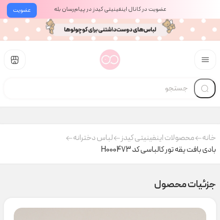
عضویت در کانال اینفینیتی کیدز در پیام‌رسان بله
عضویت
خانه
محصولات اینفینیتی کیدز
لباس دخترانه
بادی بافت یقه تور کالباسی کد H000473
جزئیات محصول