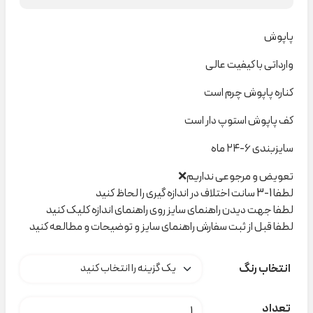
پاپوش
وارداتی با کیفیت عالی
کناره پاپوش چرم است
کف پاپوش استوپ دار است
سایزبندی ۶-۲۴ ماه
تعویض و مرجوعی نداریم❌
لطفا 1-3 سانت اختلاف در اندازه گیری را لحاظ کنید
لطفا جهت دیدن راهنمای سایز روی راهنمای اندازه کلیک کنید
لطفا قبل از ثبت سفارش راهنمای سایز و توضیحات و مطالعه کنید
انتخاب رنگ
پاپوش خزدار هیولا کد H000462 عدد
تعداد