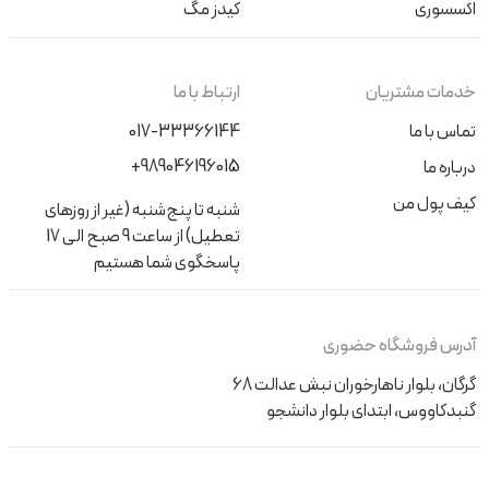
اکسسوری
کیدز مگ
خدمات مشتریان
ارتباط با ما
تماس با ما
017-33366144
+989046196015
درباره ما
کیف پول من
شنبه تا پنج‌شنبه (غیر از روزهای
تعطیل) از ساعت 9 صبح الی 17
پاسخگوی شما هستیم
آدرس فروشگاه حضوری
گرگان، بلوار ناهارخوران نبش عدالت 68
گنبدکاووس، ابتدای بلوار دانشجو