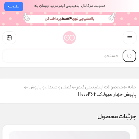
عضویت در کانال اینفینیتی کیدز در پیام‌رسان بله
عضویت
خانه
محصولات اینفینیتی کیدز
کفش و صندل و پاپوش
پاپوش خزدار هیولا کد H000462
جزئیات محصول