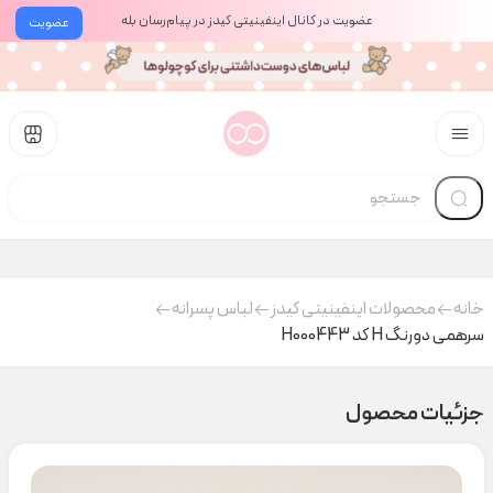
عضویت در کانال اینفینیتی کیدز در پیام‌رسان بله
عضویت
خانه
محصولات اینفینیتی کیدز
لباس پسرانه
سرهمی دورنگ H کد H000443
جزئیات محصول