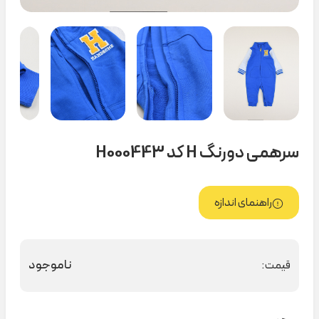
سرهمی دورنگ H کد H000443
راهنمای اندازه
ناموجود
قیمت: