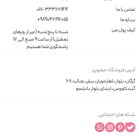
تماس با ما
017-33366144
+989046196015
درباره ما
کیف پول من
شنبه تا پنج‌شنبه (غیر از روزهای
تعطیل) از ساعت 9 صبح الی 17
پاسخگوی شما هستیم
آدرس فروشگاه حضوری
گرگان، بلوار ناهارخوران نبش عدالت 68
گنبدکاووس، ابتدای بلوار دانشجو
شبکه های اجتماعی