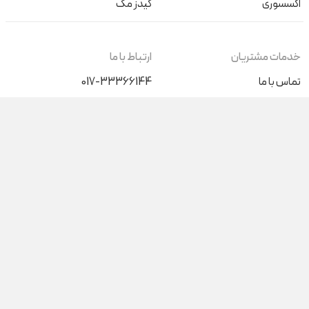
اکسسوری
کیدز مگ
خدمات مشتریان
ارتباط با ما
تماس با ما
017-33366144
+989046196015
درباره ما
کیف پول من
شنبه تا پنج‌شنبه (غیر از روزهای
تعطیل) از ساعت 9 صبح الی 17
پاسخگوی شما هستیم
آدرس فروشگاه حضوری
گرگان، بلوار ناهارخوران نبش عدالت 68
گنبدکاووس، ابتدای بلوار دانشجو