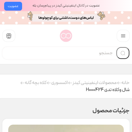
عضویت در کانال اینفینیتی کیدز در پیام‌رسان بله
عضویت
خانه
محصولات اینفینیتی کیدز
اکسسوری
کلاه بچه گانه
شال و‌کلاه تدی H000424
جزئیات محصول