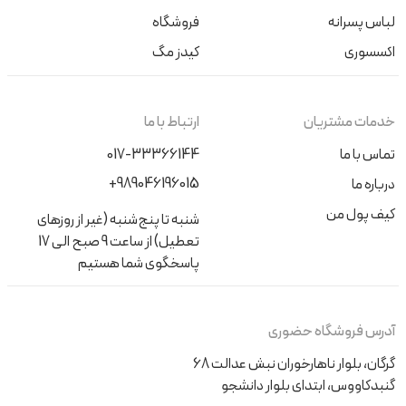
لباس پسرانه
فروشگاه
اکسسوری
کیدز مگ
خدمات مشتریان
ارتباط با ما
تماس با ما
017-33366144
+989046196015
درباره ما
کیف پول من
شنبه تا پنج‌شنبه (غیر از روزهای
تعطیل) از ساعت 9 صبح الی 17
پاسخگوی شما هستیم
آدرس فروشگاه حضوری
گرگان، بلوار ناهارخوران نبش عدالت 68
گنبدکاووس، ابتدای بلوار دانشجو