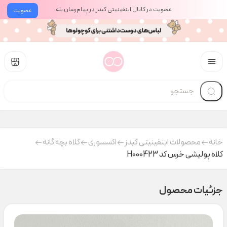
عضویت در کانال اینفینیتی کیدز در پیام‌رسان بله
عضویت
خانه
محصولات اینفینیتی کیدز
اکسسوری
کلاه بچه گانه
کلاه پولیشی خرس کد H000423
جزئیات محصول