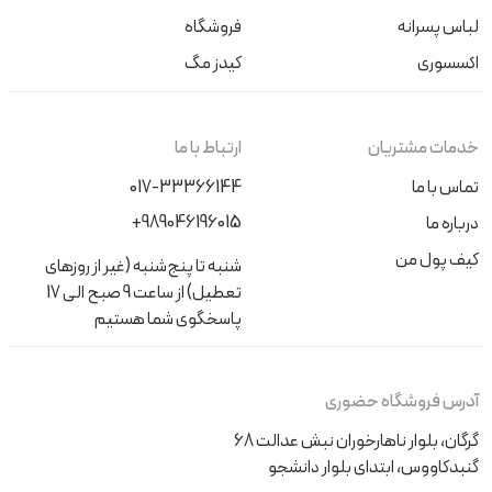
لباس پسرانه
فروشگاه
اکسسوری
کیدز مگ
خدمات مشتریان
ارتباط با ما
تماس با ما
017-33366144
+989046196015
درباره ما
کیف پول من
شنبه تا پنج‌شنبه (غیر از روزهای
تعطیل) از ساعت 9 صبح الی 17
پاسخگوی شما هستیم
آدرس فروشگاه حضوری
گرگان، بلوار ناهارخوران نبش عدالت 68
گنبدکاووس، ابتدای بلوار دانشجو