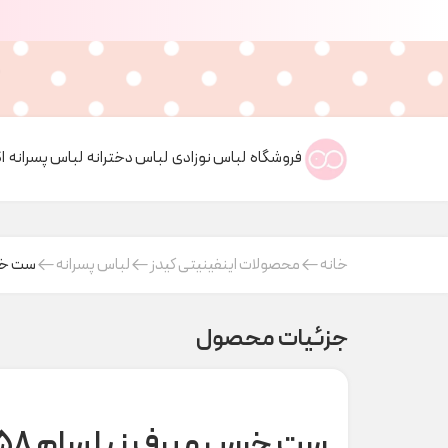
فروشگاه
لباس نوزادی
لباس دخترانه
لباس پسرانه
ا
خانه
محصولات اینفینیتی کیدز
لباس پسرانه
ست خرس و 
جزئیات محصول
ست خرس و برف نیلسام ۷۵۸ کد H000409